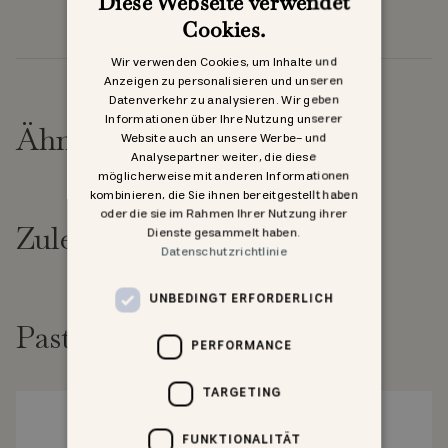
Diese Webseite verwendet
Cookies.
Wir verwenden Cookies, um Inhalte und
Anzeigen zu personalisieren und unseren
Datenverkehr zu analysieren. Wir geben
Informationen über Ihre Nutzung unserer
Ähnliche Produkte
Website auch an unsere Werbe- und
Analysepartner weiter, die diese
möglicherweise mit anderen Informationen
kombinieren, die Sie ihnen bereitgestellt haben
oder die sie im Rahmen Ihrer Nutzung ihrer
Zuletzt angesehen
Dienste gesammelt haben.
Datenschutzrichtlinie
UNBEDINGT ERFORDERLICH
Past goed bij
PERFORMANCE
TARGETING
FUNKTIONALITÄT