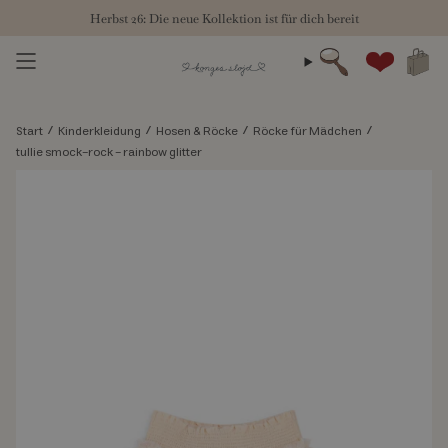
Zum
Herbst 26: Die neue Kollektion ist für dich bereit
Inhalt
springen
Suche
Konto
/
/
/
/
Start
Kinderkleidung
Hosen & Röcke
Röcke für Mädchen
tullie smock-rock - rainbow glitter