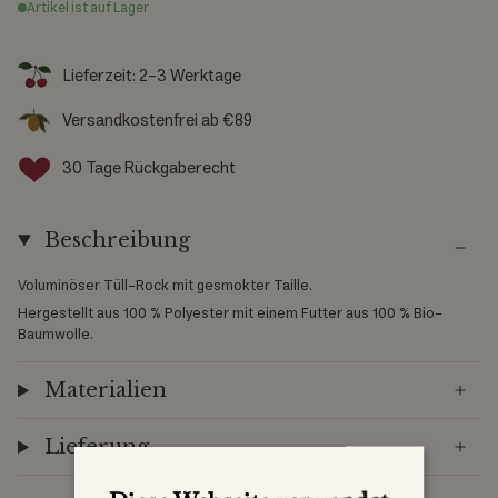
Artikel ist auf Lager
Lieferzeit: 2-3 Werktage
Versandkostenfrei ab €89
30 Tage Rückgaberecht
Beschreibung
Voluminöser Tüll-Rock mit gesmokter Taille.
Hergestellt aus 100 % Polyester mit einem Futter aus 100 % Bio-
Baumwolle.
Materialien
Lieferung