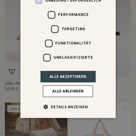
UNBEDINGT ERFORDERLICH
PERFORMANCE
TARGETING
FUNKTIONALITÄT
UNKLASSIFIZIERTE
ALLE AKZEPTIEREN
alfie die puppe
gerd die puppe
54,95 €
54,95 €
ALLE ABLEHNEN
DETAILS ANZEIGEN
30% off