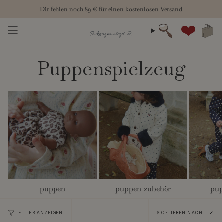
Zum
Herbst 26: Die neue Kollektion ist für dich bereit
89 €
Inhalt
springen
Suche
Konto
Puppenspielzeug
puppen
puppen-zubehör
pu
Sortieren
FILTER ANZEIGEN
SORTIEREN NACH