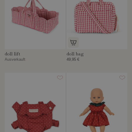
doll lift
doll bag
Ausverkauft
49,95 €