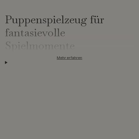
Puppenspielzeug für
fantasievolle
Spielmomente
Mehr erfahren
Puppenspielzeug lädt Kinder dazu ein, in eigene kleine Welten
einzutauchen und dabei wichtige Fähigkeiten zu entwickeln. Bei
KONGES SLØJD findest du eine Auswahl an Puppenspielzeug,
das auf sanfte Spielmomente und Fantasie setzt. Die Produkte
sind dafür gedacht, den natürlichen Fürsorgeinstinkt von
Kindern zu wecken, während sie alltägliche Situationen
nachspielen, sei es das Füttern einer Puppe oder das
Zubettbringen des Lieblingskuscheltiers.
Unser Sortiment umfasst eine Vielzahl an Puppenspielzeug, das
zum Rollenspiel anregt. Hier geht es um mehr als nur Spielen, es