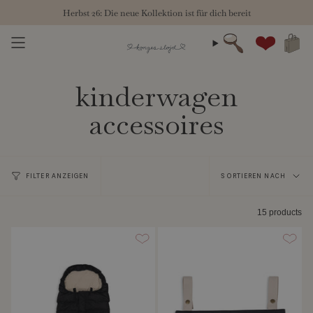
Zum
Herbst 26: Die neue Kollektion ist für dich bereit
Inhalt
springen
Suche
Konto
kinderwagen
accessoires
Sortieren
FILTER ANZEIGEN
SORTIEREN NACH
nach
15 products