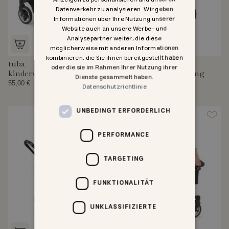
Datenverkehr zu analysieren. Wir geben
Informationen über Ihre Nutzung unserer
Website auch an unsere Werbe- und
Analysepartner weiter, die diese
möglicherweise mit anderen Informationen
kombinieren, die Sie ihnen bereitgestellt haben
tuba
tuba
oder die sie im Rahmen Ihrer Nutzung ihrer
kinderwagenabdeckung
kinderwagenabdeckung
Dienste gesammelt haben.
55,00 €
55,00 €
Datenschutzrichtlinie
UNBEDINGT ERFORDERLICH
PERFORMANCE
TARGETING
FUNKTIONALITÄT
UNKLASSIFIZIERTE