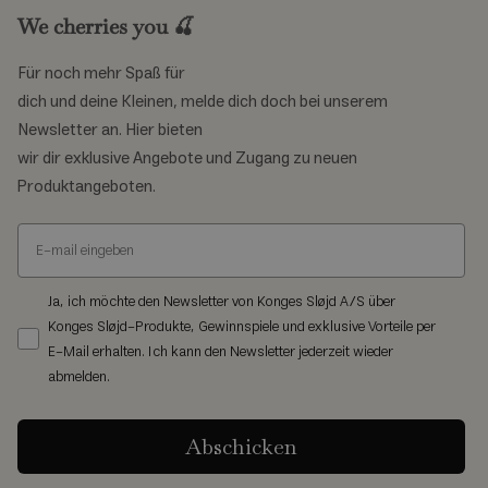
Weather can change quickly. Our pram accessories offer
We cherries you 🍒
steady protection, handling conditions to keep your little one
comfortable, dry, or shaded. These essentials are for quick,
Für noch mehr Spaß für
simple use, keeping you prepared.
dich und deine Kleinen, melde dich doch bei unserem
Pram covers for sun and rain
Newsletter an. Hier bieten
wir dir exklusive Angebote und Zugang zu neuen
Our Tuba pram cover fits most prams, offering an effective
Produktangeboten.
shield from rain. It has its own small storage bag for easy
packing. For sunny days, the Ray pram cover provides gentle UV
protection. Made from 100% polyester and measuring 75cm x
65cm, these universal covers attach easily. They feature
Ja, ich möchte den Newsletter von Konges Sløjd A/S über
charming midsummer and donna patterns, adding soft visual
Konges Sløjd-Produkte, Gewinnspiele und exklusive Vorteile per
E-Mail erhalten. Ich kann den Newsletter jederzeit wieder
detail while serving a practical purpose.
abmelden.
Engaging play for little
ones
Abschicken