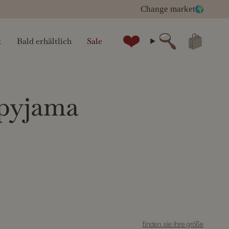
Change market
t
Bald erhältlich
Sale
Suche
 pyjama
finden sie ihre größe