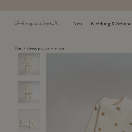
Zum
Inhalt
springen
Neu
Kleidung & Schuhe
/
Start
sleepy pj (gots) - lemon