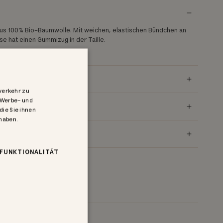
aus 100% Bio-Baumwolle. Mit weichen, elastischen Bündchen an
e hat einen Gummizug in der Taille.
rt durch CU1094701
verkehr zu
 Werbe- und
die Sie ihnen
 haben.
FUNKTIONALITÄT