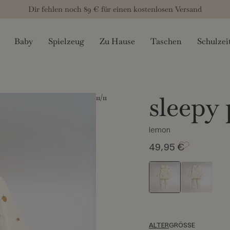
Dir fehlen noch
89 €
für einen kostenlosen Versand
Baby
Spielzeug
Zu Hause
Taschen
Schulzei
sleepy
11
/11
lemon
49,95 €
ALTER
GRÖSSE