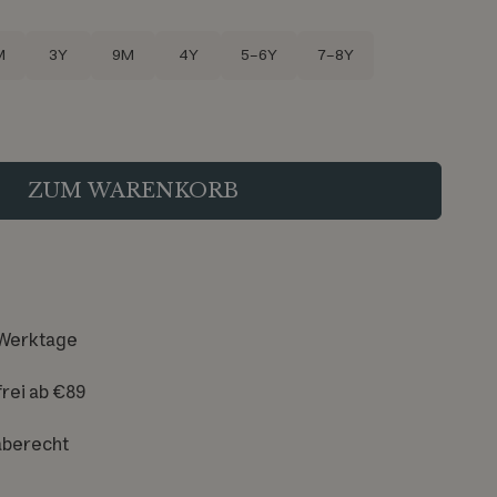
M
3Y
9M
4Y
5-6Y
7-8Y
ZUM WARENKORB
 Werktage
rei ab €89
aberecht