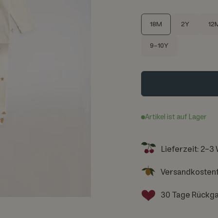
S
18M
2Y
12
i
9-10Y
z
e
Artikel ist auf Lager
Lieferzeit: 2-3
Versandkostenf
30 Tage Rückg