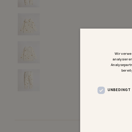
Wir verwe
analysiere
Analysepartn
bereit
UNBEDINGT