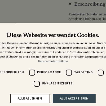
Beschreibung
Zweiteiliger Schlafanzug 
Ärmeln und Beinen. Die Hos
GOTS, Organic, zertifizie
Diese Webseite verwendet Cookies.
Materialien
nden Cookies, um Inhalte und Anzeigen zu personalisieren und unseren Daten
n. Wir geben Informationen über Ihre Nutzung unserer Website auch an unsere
Zertifizierung
er weiter, die diese möglicherweise mit anderen Informationen kombinieren, 
gestellt haben oder die sie im Rahmen Ihrer Nutzung ihrer Dienste gesammelt
Datenschutzrichtlinie
Lieferung
 ERFORDERLICH
PERFORMANCE
TARGETING
UNKLASSIFIZIERTE
ALLE ABLEHNEN
ALLE AKZEPTIEREN