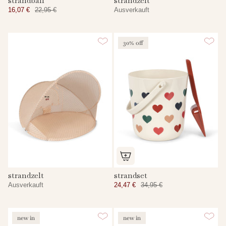
strandball
strandzelt
16,07 €
22,95 €
Ausverkauft
30% off
strandzelt
strandset
Ausverkauft
24,47 €
34,95 €
new in
new in