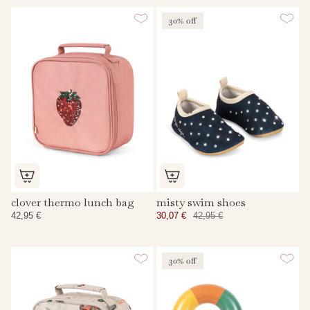
30% off
clover thermo lunch bag
misty swim shoes
42,95 €
30,07 €
42,95 €
30% off