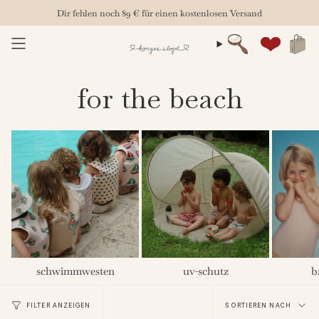
Zum
Dir fehlen noch
89 €
für einen kostenlosen Versand
Inhalt
springen
Suche
Konto
for the beach
schwimmwesten
uv-schutz
b
Sortieren
FILTER ANZEIGEN
SORTIEREN NACH