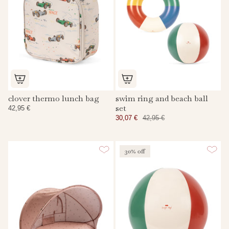
clover thermo lunch bag
swim ring and beach ball
set
42,95 €
30,07 €
42,95 €
30% off