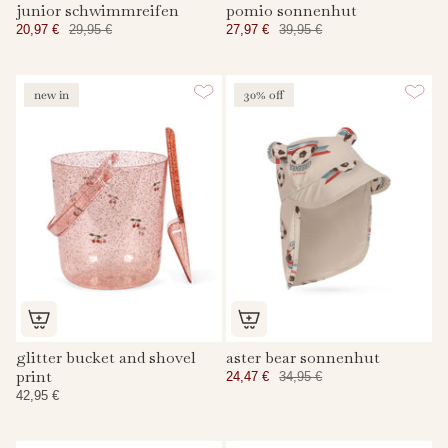
junior schwimmreifen
pomio sonnenhut
20,97 €
29,95 €
27,97 €
39,95 €
new in
30% off
glitter bucket and shovel
aster bear sonnenhut
print
24,47 €
34,95 €
42,95 €