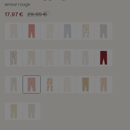
amour rouge
Regulärer
17,97 €
29,95 €
Preis