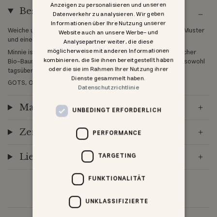
Anzeigen zu personalisieren und unseren
Beschreibung
Datenverkehr zu analysieren. Wir geben
Informationen über Ihre Nutzung unserer
Weiche und dehnbare Hose mit einem dekorativen Pointelle-Muster
Website auch an unsere Werbe- und
und einem elastischen Bund.
Analysepartner weiter, die diese
möglicherweise mit anderen Informationen
Minnie ist unsere Kollektion klassischer Basics aus butterweicher
kombinieren, die Sie ihnen bereitgestellt haben
Bio-Baumwolle. Diese Essentials sind so konzipiert, dass sie sowohl
oder die sie im Rahmen Ihrer Nutzung ihrer
tagsüber als auch nachts getragen werden können.
Dienste gesammelt haben.
GOTS, Organic, zertifiziert durch CU1094701
Datenschutzrichtlinie
Materialien
UNBEDINGT ERFORDERLICH
Zertifizierung
PERFORMANCE
TARGETING
Lieferung
FUNKTIONALITÄT
UNKLASSIFIZIERTE