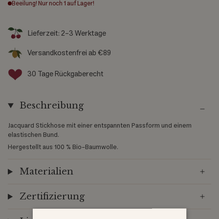
Beeilung! Nur noch
1
auf Lager!
Lieferzeit: 2-3 Werktage
Versandkostenfrei ab €89
30 Tage Rückgaberecht
Beschreibung
Jacquard Stickhose mit einer entspannten Passform und einem
elastischen Bund.
Hergestellt aus 100 % Bio-Baumwolle.
Materialien
Zertifizierung