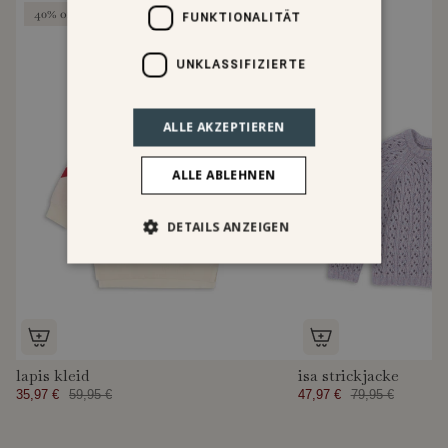
40% off
40% off
FUNKTIONALITÄT
UNKLASSIFIZIERTE
ALLE AKZEPTIEREN
ALLE ABLEHNEN
DETAILS ANZEIGEN
lapis kleid
isa strickjacke
35,97 €
59,95 €
47,97 €
79,95 €