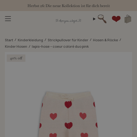
Zum
Herbst 26: Die neue Kollektion ist für dich bereit
Inhalt
springen
Suche
Konto
/
/
/
/
Start
Kinderkleidung
Strickpullover für Kinder
Hosen & Röcke
/
Kinder Hosen
lapis-hose - coeur coloré duo pink
40% off