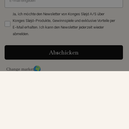
Ja, ich möchte den Newsletter von Konges Sløjd A/S über
Konges Sløjd-Produkte, Gewinnspiele und exklusive Vorteile per
E-Mail erhalten. Ich kann den Newsletter jederzeit wieder
abmelden.
Abschicken
Change market
© Konges Sløjd® 2026
AGB
Privacy-Richtlinien
Cookie-Richtlinien
Produktrückruf
Cookie Settings
|