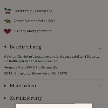
Lieferzeit: 2-3 Werktage
Versandkostenfrei ab €89
30 Tage Rückgaberecht
Beschreibung
Weiches Oberteil mit bequemer und leicht ausgestellter Silhouette
mit Raffungen an den Ärmelbündchen.
Hergestellt aus 100 % Bio-Baumwolle.
GOTS, Organic, zertifiziert durch CU1094701
Materialien
Zertifizierung