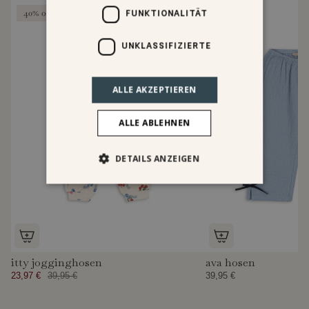
FUNKTIONALITÄT
40% off
UNKLASSIFIZIERTE
ALLE AKZEPTIEREN
ALLE ABLEHNEN
DETAILS ANZEIGEN
itty jogginghosen
ava hosen
23,97 €
39,95 €
39,95 €