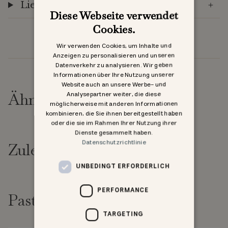
Lieferung
Diese Webseite verwendet
Cookies.
Wir verwenden Cookies, um Inhalte und
Anzeigen zu personalisieren und unseren
Datenverkehr zu analysieren. Wir geben
Informationen über Ihre Nutzung unserer
Website auch an unsere Werbe- und
Analysepartner weiter, die diese
Ähnliche Produkte
möglicherweise mit anderen Informationen
kombinieren, die Sie ihnen bereitgestellt haben
oder die sie im Rahmen Ihrer Nutzung ihrer
Dienste gesammelt haben.
Datenschutzrichtlinie
Zuletzt angesehen
UNBEDINGT ERFORDERLICH
PERFORMANCE
Past goed bij
TARGETING