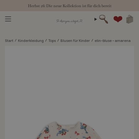
Zum
Herbst 26: Die neue Kollektion ist für dich bereit
Inhalt
springen
Suche
Konto
/
/
/
/
Start
Kinderkleidung
Tops
Blusen für Kinder
elin-bluse - amarena