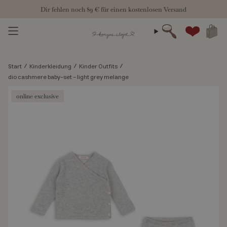
Zum
Dir fehlen noch
89 €
für einen kostenlosen Versand
Inhalt
springen
Suche
Konto
/
/
/
Start
Kinderkleidung
Kinder Outfits
dio cashmere baby-set - light grey melange
online exclusive