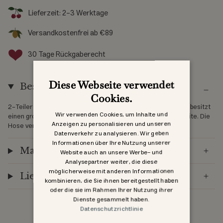
Lieferzeit: 2-3 Werktage
Versandkostenfrei ab €89
30 Tage Rückgaberecht
Diese Webseite verwendet
Beschreibung
Cookies.
2-Teiler aus 100 Prozent weichem Kaschmir. Die Wickelbluse besitzt
Wir verwenden Cookies, um Inhalte und
einen großen Halsausschnitt und Perlmutterknöpfe an der Seite. Die
Anzeigen zu personalisieren und unseren
Hose verfügt über eine weiche, elastische Taille.
Datenverkehr zu analysieren. Wir geben
Informationen über Ihre Nutzung unserer
Materialien
Website auch an unsere Werbe- und
Analysepartner weiter, die diese
möglicherweise mit anderen Informationen
Lieferung
kombinieren, die Sie ihnen bereitgestellt haben
oder die sie im Rahmen Ihrer Nutzung ihrer
Dienste gesammelt haben.
Datenschutzrichtlinie