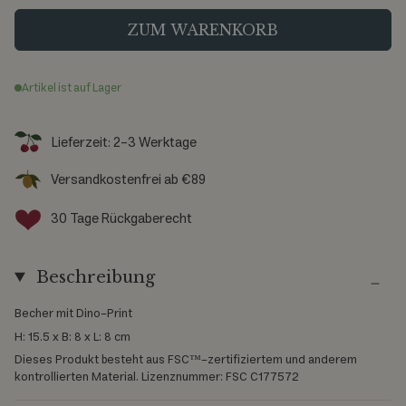
z
e
ZUM WARENKORB
Artikel ist auf Lager
Lieferzeit: 2-3 Werktage
Versandkostenfrei ab €89
30 Tage Rückgaberecht
Beschreibung
Becher mit Dino-Print
H: 15.5 x B: 8 x L: 8 cm
Dieses Produkt besteht aus FSC™-zertifiziertem und anderem
kontrollierten Material. Lizenznummer: FSC C177572