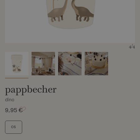
4
/4
pappbecher
dino
9,95 €
S
OS
i