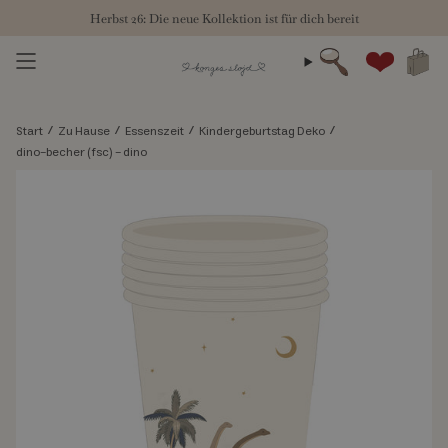
Zum
Herbst 26: Die neue Kollektion ist für dich bereit
Inhalt
springen
Suche
Konto
/
/
/
/
Start
Zu Hause
Essenszeit
Kindergeburtstag Deko
dino-becher (fsc) - dino