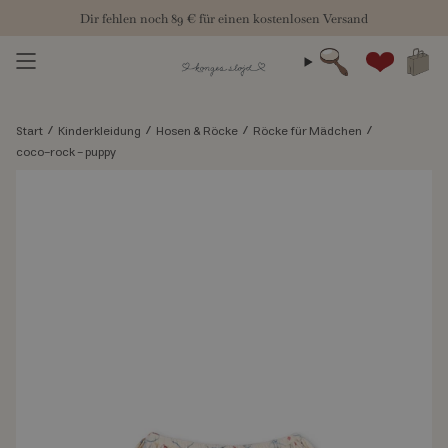
Zum
Dir fehlen noch
89 €
für einen kostenlosen Versand
Inhalt
springen
Suche
Konto
/
/
/
/
Start
Kinderkleidung
Hosen & Röcke
Röcke für Mädchen
coco-rock - puppy