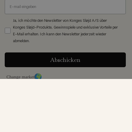
Ja, ich möchte den Newsletter von Konges Sløjd A/S über
Konges Sløjd-Produkte, Gewinnspiele und exklusive Vorteile per
E-Mail erhalten. Ich kann den Newsletter jederzeit wieder
abmelden.
Abschicken
Change market
© Konges Sløjd® 2026
AGB
Privacy-Richtlinien
Cookie-Richtlinien
Produktrückruf
Cookie Settings
|