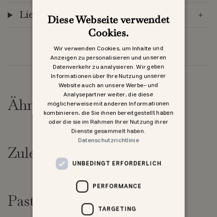
Lieferung
Diese Webseite verwendet
Cookies.
Wir verwenden Cookies, um Inhalte und
Anzeigen zu personalisieren und unseren
Datenverkehr zu analysieren. Wir geben
Informationen über Ihre Nutzung unserer
Website auch an unsere Werbe- und
Analysepartner weiter, die diese
Ähnliche Produkte
möglicherweise mit anderen Informationen
kombinieren, die Sie ihnen bereitgestellt haben
oder die sie im Rahmen Ihrer Nutzung ihrer
Dienste gesammelt haben.
Datenschutzrichtlinie
Zuletzt angesehen
UNBEDINGT ERFORDERLICH
PERFORMANCE
Past goed bij
TARGETING