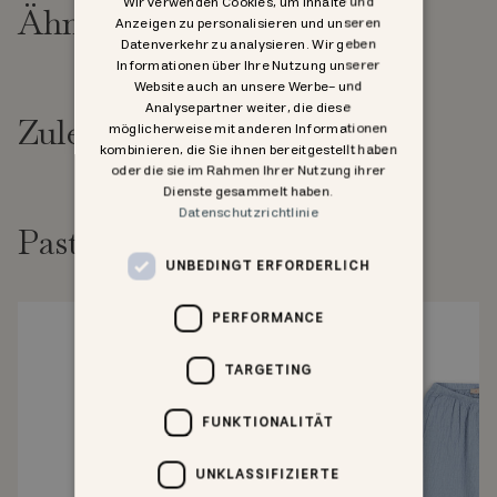
Wir verwenden Cookies, um Inhalte und
Ähnliche Produkte
Anzeigen zu personalisieren und unseren
Datenverkehr zu analysieren. Wir geben
Informationen über Ihre Nutzung unserer
Website auch an unsere Werbe- und
Analysepartner weiter, die diese
Zuletzt angesehen
möglicherweise mit anderen Informationen
kombinieren, die Sie ihnen bereitgestellt haben
oder die sie im Rahmen Ihrer Nutzung ihrer
Dienste gesammelt haben.
Datenschutzrichtlinie
Past goed bij
UNBEDINGT ERFORDERLICH
PERFORMANCE
TARGETING
FUNKTIONALITÄT
UNKLASSIFIZIERTE