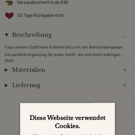
Versandkostenfrei ab €89
30 Tage Rückgaberecht
Beschreibung
Füge deinem Outfit eine Schleife hinzu mit der Belma Haarspange.
Die perfekte Ergänzung für jedes Outfit, die sich leicht anbringen
lässt.
Materialien
Lieferung
Diese Webseite verwendet
Cookies.