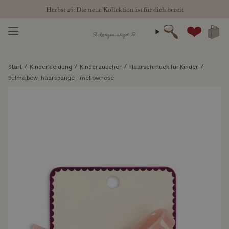
Zum
Herbst 26: Die neue Kollektion ist für dich bereit
Inhalt
springen
Suche
Konto
/
/
/
/
Start
Kinderkleidung
Kinderzubehör
Haarschmuck für Kinder
belma bow-haarspange - mellow rose