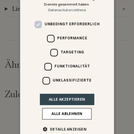
Dienste gesammelt haben.
Lieferung
Datenschutzrichtlinie
UNBEDINGT ERFORDERLICH
PERFORMANCE
TARGETING
Ähnliche Produkte
FUNKTIONALITÄT
UNKLASSIFIZIERTE
Zuletzt angesehen
ALLE AKZEPTIEREN
ALLE ABLEHNEN
DETAILS ANZEIGEN