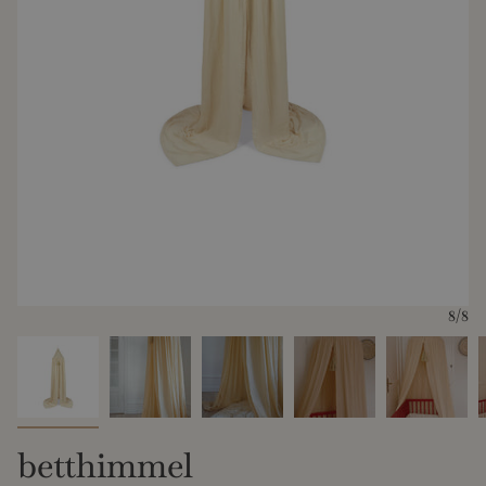
8
/8
betthimmel