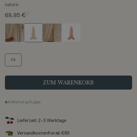
nature
69,95 €
S
OS
i
z
e
ZUM WARENKORB
Artikel ist auf Lager
Lieferzeit: 2-3 Werktage
Versandkostenfrei ab €89