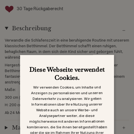
30 Tage Rückgaberecht
Beschreibung
Verwandle die Schlafenszeit in eine beruhigende Routine mit unserem
klassischen Betthimmel. Der Betthimmel schafft einen ruhigen,
behaglichen Raum, in dem sich dein Kind sicher und geborgen fühlt,
während es einschläft.
Hergestellt aus einem weichen, durchsichtigen Material, ist der
Diese Webseite verwendet
Betthimmel perfekt für eine ruhige Gute-Nacht-Geschichte,
fantasievolles Spielen oder einfach nur zum Entspannen nach einem
Cookies.
anstrengenden Tag.
Wir verwenden Cookies, um Inhalte und
Maße:
Anzeigen zu personalisieren und unseren
300 cm (Durchmesser 50 cm)
Datenverkehr zu analysieren. Wir geben
Informationen über Ihre Nutzung unserer
H: 200 cm x B: 400 cm
Website auch an unsere Werbe- und
Ab 24 Monaten
Analysepartner weiter, die diese
möglicherweise mit anderen Informationen
kombinieren, die Sie ihnen bereitgestellt haben
Materialien
oder die sie im Rahmen Ihrer Nutzung ihrer