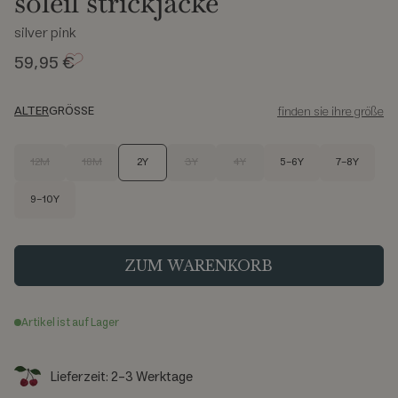
soleil strickjacke
silver pink
59,95 €
ALTER
GRÖSSE
finden sie ihre größe
S
12M
18M
2Y
3Y
4Y
5-6Y
7-8Y
i
z
9-10Y
e
ZUM WARENKORB
Artikel ist auf Lager
Lieferzeit: 2-3 Werktage