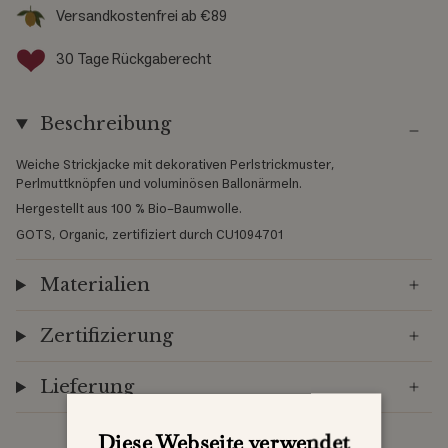
Versandkostenfrei ab €89
30 Tage Rückgaberecht
Beschreibung
Weiche Strickjacke mit dekorativen Perlstrickmuster,
Perlmuttknöpfen und voluminösen Ballonärmeln.
Hergestellt aus 100 % Bio-Baumwolle.
GOTS, Organic, zertifiziert durch CU1094701
Materialien
Zertifizierung
Lieferung
Diese Webseite verwendet