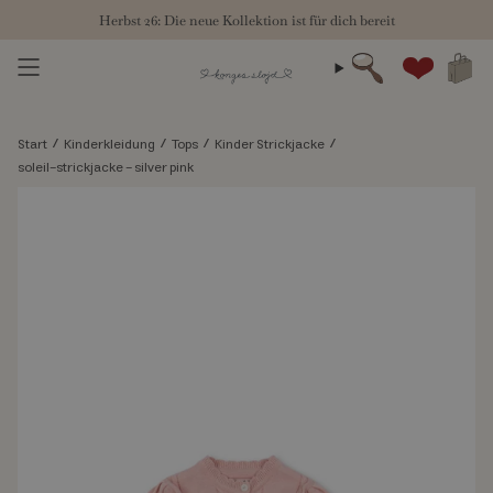
Zum
Herbst 26: Die neue Kollektion ist für dich bereit
Inhalt
springen
Suche
Konto
/
/
/
/
Start
Kinderkleidung
Tops
Kinder Strickjacke
soleil-strickjacke - silver pink