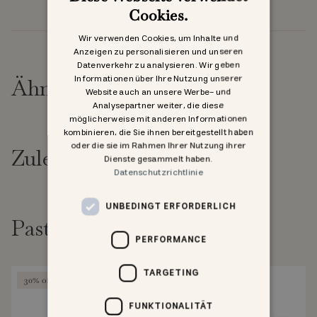
Cookies.
Wir verwenden Cookies, um Inhalte und
Anzeigen zu personalisieren und unseren
Datenverkehr zu analysieren. Wir geben
Informationen über Ihre Nutzung unserer
Ähnliche Produkte
Website auch an unsere Werbe- und
Analysepartner weiter, die diese
möglicherweise mit anderen Informationen
kombinieren, die Sie ihnen bereitgestellt haben
oder die sie im Rahmen Ihrer Nutzung ihrer
Zuletzt angesehen
Dienste gesammelt haben.
Datenschutzrichtlinie
UNBEDINGT ERFORDERLICH
Past goed bij
PERFORMANCE
TARGETING
30% off
FUNKTIONALITÄT