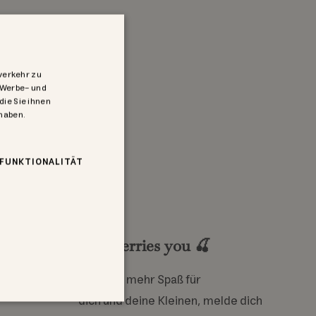
verkehr zu
 Werbe- und
die Sie ihnen
 haben.
FUNKTIONALITÄT
Media
We cherries you 🍒
am
cebook
TikTok
Pinterest
Für noch mehr Spaß für
dich und deine Kleinen, melde dich