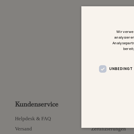
Wir verwe
analysiere
Analysepartn
bereit
UNBEDINGT
Kundenservice
Information
Helpdesk & FAQ
Über uns
Versand
Zertifizierungen