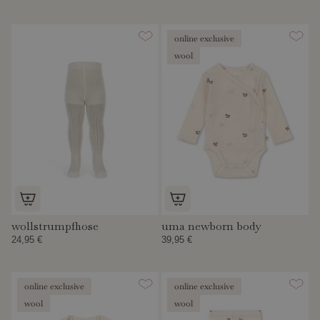
online exclusive
wool
wollstrumpfhose
uma newborn body
24,95 €
39,95 €
online exclusive
online exclusive
wool
wool