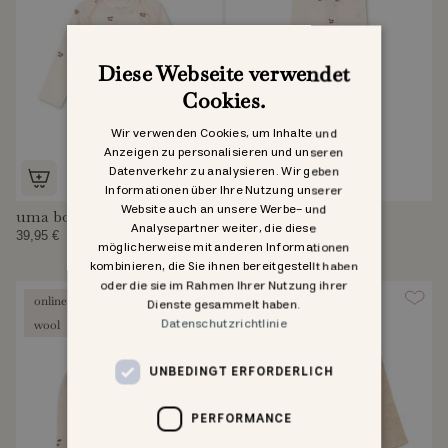
Diese Webseite verwendet
Cookies.
Wir verwenden Cookies, um Inhalte und
Anzeigen zu personalisieren und unseren
Datenverkehr zu analysieren. Wir geben
Informationen über Ihre Nutzung unserer
Website auch an unsere Werbe- und
uma body
uma leggings
Analysepartner weiter, die diese
39,95 €
34,95 €
möglicherweise mit anderen Informationen
kombinieren, die Sie ihnen bereitgestellt haben
oder die sie im Rahmen Ihrer Nutzung ihrer
online exclusive
online exclusive
Dienste gesammelt haben.
Datenschutzrichtlinie
wool
wool
UNBEDINGT ERFORDERLICH
PERFORMANCE