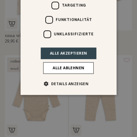
TARGETING
FUNKTIONALITÄT
UNKLASSIFIZIERTE
uma wintermütze
uma newborn body
29,95 €
39,95 €
ALLE AKZEPTIEREN
online exclusive
online exclusive
ALLE ABLEHNEN
wool
wool
DETAILS ANZEIGEN