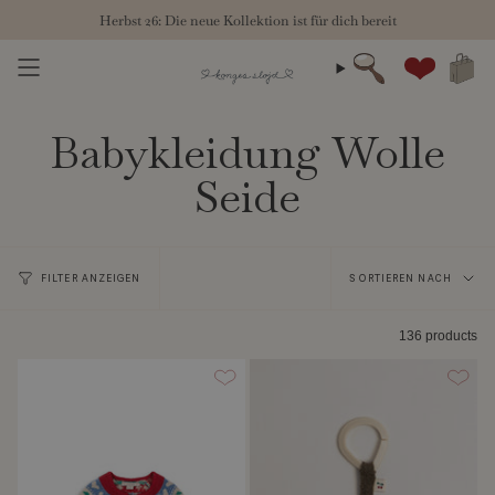
Zum
Herbst 26: Die neue Kollektion ist für dich bereit
Inhalt
springen
Suche
Konto
Babykleidung Wolle
Seide
Sortieren
FILTER ANZEIGEN
SORTIEREN NACH
nach
136 products