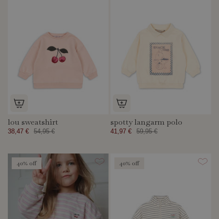
lou sweatshirt
spotty langarm polo
38,47 €
54,95 €
41,97 €
59,95 €
40% off
40% off