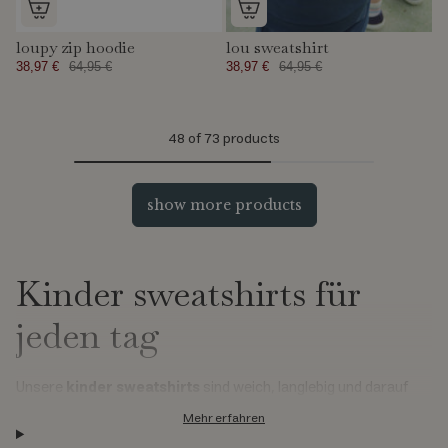
loupy zip hoodie
lou sweatshirt
38,97 €
64,95 €
38,97 €
64,95 €
48
of 73 products
show more products
Kinder sweatshirts für
jeden tag
Unsere
kinder sweatshirts
sind weich, langlebig und darauf
ausgelegt, Kinder durch den Alltag zu begleiten. Hier finden Sie
Mehr erfahren
zeitlose Favoriten aus Materialien wie ökologischer Baumwolle,