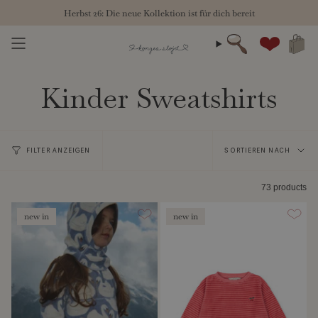
Zum
Herbst 26: Die neue Kollektion ist für dich bereit
Inhalt
springen
Suche
Konto
Kinder Sweatshirts
Sortieren
FILTER ANZEIGEN
SORTIEREN NACH
nach
73 products
new in
new in