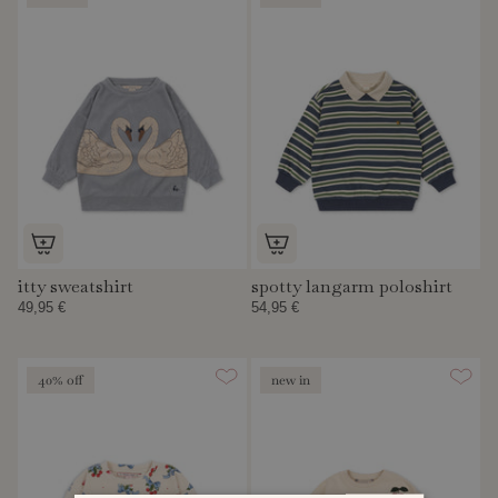
itty sweatshirt
spotty langarm poloshirt
49,95 €
54,95 €
40% off
new in