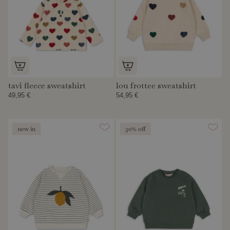
tavi fleece sweatshirt
lou frottee sweatshirt
49,95 €
54,95 €
new in
30% off