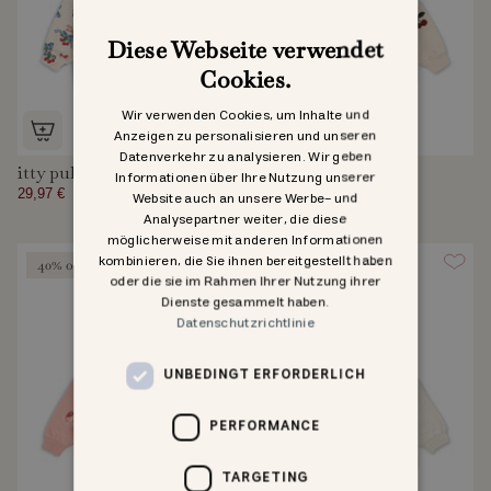
Diese Webseite verwendet
Cookies.
Wir verwenden Cookies, um Inhalte und
Anzeigen zu personalisieren und unseren
Datenverkehr zu analysieren. Wir geben
itty pullover
lou sweatshirt
Informationen über Ihre Nutzung unserer
29,97 €
49,95 €
64,95 €
Website auch an unsere Werbe- und
Analysepartner weiter, die diese
möglicherweise mit anderen Informationen
kombinieren, die Sie ihnen bereitgestellt haben
40% off
30% off
oder die sie im Rahmen Ihrer Nutzung ihrer
Dienste gesammelt haben.
Datenschutzrichtlinie
UNBEDINGT ERFORDERLICH
PERFORMANCE
TARGETING