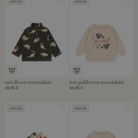
new in
new in
tavi fleece sweatshirt
lou pailletten sweatshirt
49,95 €
64,95 €
new in
new in