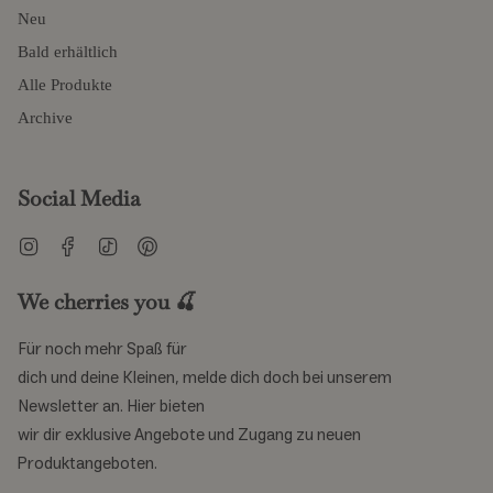
Viele unserer
pullover kinder
sind als Unisex-Modelle
Neu
konzipiert, sodass sie zwischen Geschwistern geteilt oder
Bald erhältlich
weitergegeben werden können. Die klassischen Schnitte und
Alle Produkte
der zeitlose Ausdruck sorgen dafür, dass die Sweatshirts Form
Archive
und Stil behalten.
Kleine details mit großer
Social Media
wirkung
Instagram
Facebook
TikTok
Pinterest
Druckknöpfe an der Schulter bei den kleinsten Größen
We cherries you 🍒
erleichtern das An- und Ausziehen. Breite Rippbündchen an
Halsausschnitt und Ärmeln sorgen für eine gute Passform,
Für noch mehr Spaß für
während das klassische Rundhals-Design seine Form behält.
dich und deine Kleinen, melde dich doch bei unserem
Jedes Detail ist funktional durchdacht, um den Alltag zu
Newsletter an. Hier bieten
erleichtern.
wir dir exklusive Angebote und Zugang zu neuen
Produktangeboten.
Ideal zum kombinieren